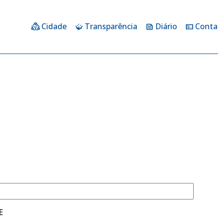
Cidade
Transparência
Diário
Conta
diversity_2
crowdsource
feed
price_change
E