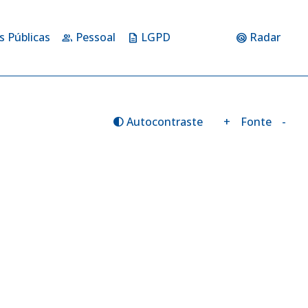
s Públicas
Pessoal
LGPD
Radar
group
description
radar
Autocontraste
+
Fonte
-
contrast