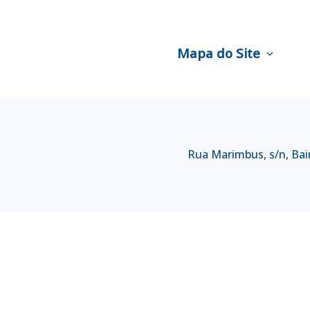
Mapa do Site
expand_more
Rua Marimbus, s/n, Bair