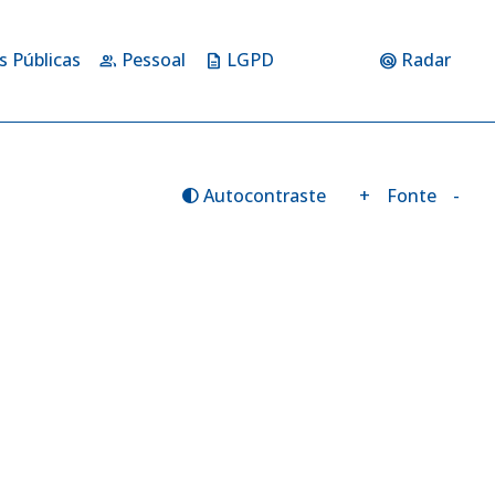
s Públicas
Pessoal
LGPD
Radar
group
description
radar
Autocontraste
+
Fonte
-
contrast