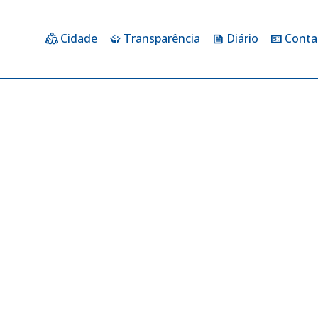
Cidade
Transparência
Diário
Conta
diversity_2
crowdsource
feed
price_change