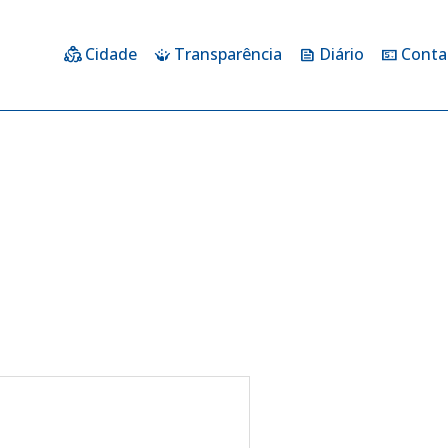
Cidade
Transparência
Diário
Conta
diversity_2
crowdsource
feed
price_change