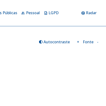
s Públicas
Pessoal
LGPD
Radar
group
description
radar
Autocontraste
+
Fonte
-
contrast