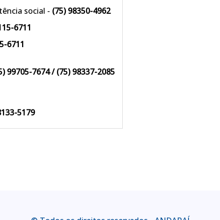
tência social -
(75) 98350-4962
8115-6711
15-6711
75) 99705-7674 / (75) 98337-2085
98133-5179