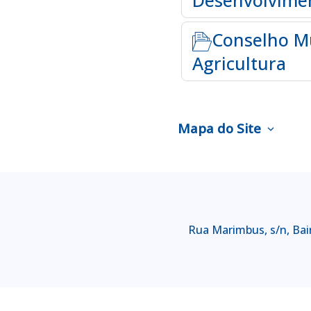
Desenvolvimen
Conselho Mu
Agricultura
Mapa do Site
expand_more
Rua Marimbus, s/n, Bair