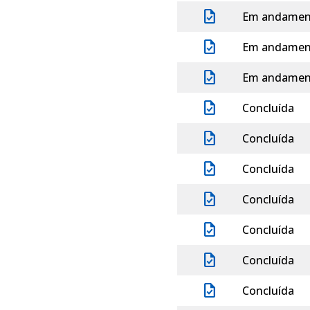
task
Em andamen
task
Em andamen
task
Em andamen
task
Concluída
task
Concluída
task
Concluída
task
Concluída
task
Concluída
task
Concluída
task
Concluída