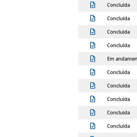
task
Concluída
task
Concluída
task
Concluída
task
Concluída
task
Em andamen
task
Concluída
task
Concluída
task
Concluída
task
Concluída
task
Concluída