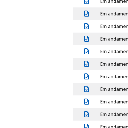
task
Em andamen
task
Em andamen
task
Em andamen
task
Em andamen
task
Em andamen
task
Em andamen
task
Em andamen
task
Em andamen
task
Em andamen
task
Em andamen
task
Em andamen