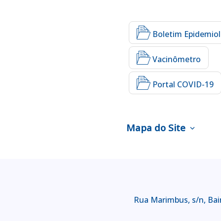
Boletim Epidemiol
Vacinômetro
Portal COVID-19
Mapa do Site
expand_more
Rua Marimbus, s/n, Bair